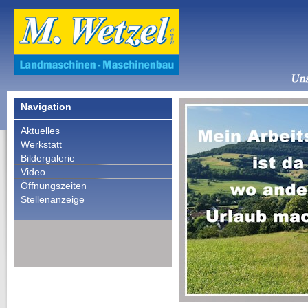
Navigation
Aktuelles
Werkstatt
Bildergalerie
Video
Öffnungszeiten
Stellenanzeige